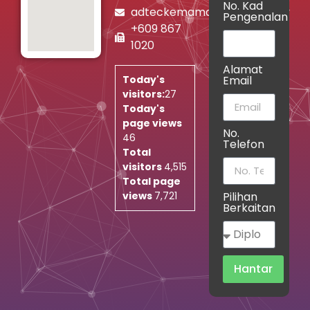
No. Kad
adteckemaman@jtm.gov.my
Pengenalan
+609 867
1020
Alamat
Email
Today's
visitors:
27
Today's
page views
No.
46
Telefon
Total
visitors
4,515
Total page
Pilihan
views
7,721
Berkaitan
Hantar