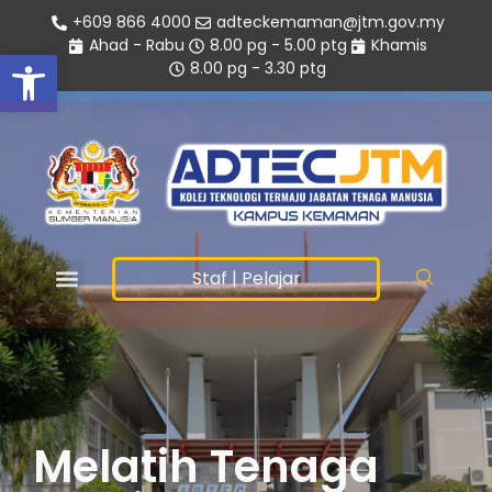
+609 866 4000
adteckemaman@jtm.gov.my
Ahad - Rabu
8.00 pg - 5.00 ptg
Khamis
Open toolbar
8.00 pg - 3.30 ptg
Staf
|
Pelajar
Melatih Tenaga