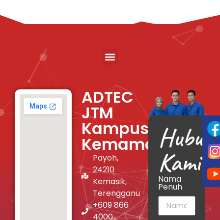
ADTEC
JTM
Kampus
Hubung
Kemaman
Kami
Payoh,
24210
Nama
Kemasik,
Penuh
Terengganu
+609 866
4000