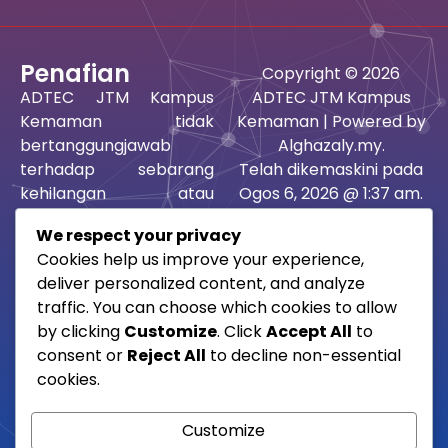
Penafian
Copyright © 2026
ADTEC JTM Kampus
ADTEC JTM Kampus
Kemaman tidak
Kemaman | Powered by
bertanggungjawab
Alghazaly.my.
terhadap sebarang
Telah dikemaskini pada
kehilangan atau
Ogos 6, 2026 @ 1:37 am.
kerosakan yang dialami
Paparan terbaik
We respect your privacy
kerana menggunakan
menggunakan google
Cookies help us improve your experience,
maklumat atau idea-
chrome dan mozilla
deliver personalized content, and analyze
idea terkandung,
firefox beresolusi 1512 x
traffic. You can choose which cookies to allow
saranan atau rujukan
982 pixel.
by clicking
Customize
. Click
Accept All
to
dalam laman ini sama
consent or
Reject All
to decline non-essential
ada langsung atau tidak
cookies.
langsung.
Customize