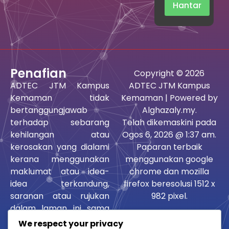
Hantar
Penafian
Copyright © 2026
ADTEC JTM Kampus
ADTEC JTM Kampus
Kemaman tidak
Kemaman | Powered by
bertanggungjawab
Alghazaly.my.
terhadap sebarang
Telah dikemaskini pada
kehilangan atau
Ogos 6, 2026 @ 1:37 am.
kerosakan yang dialami
Paparan terbaik
kerana menggunakan
menggunakan google
maklumat atau idea-
chrome dan mozilla
idea terkandung,
firefox beresolusi 1512 x
saranan atau rujukan
982 pixel.
dalam laman ini sama
ada langsung atau tidak
We respect your privacy