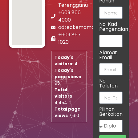
Penuh
Terengganu
+609 866
4000
No. Kad
adteckemaman@jtm.gov.my
Pengenalan
+609 867
1020
Alamat
Email
Today's
visitors:
14
Today's
page views
No.
95
Telefon
Total
visitors
4,454
Pilihan
Total page
Berkaitan
views
7,610