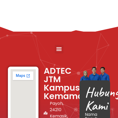
ADTEC
JTM
Kampus
Hubung
Kemaman
Kami
Payoh,
24210
Nama
Kemasik,