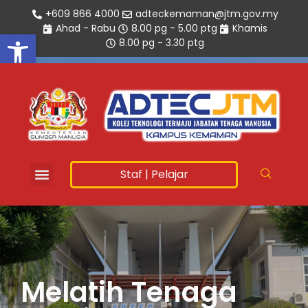
+609 866 4000
adteckemaman@jtm.gov.my
Ahad - Rabu
8.00 pg - 5.00 ptg
Khamis
Open toolbar
8.00 pg - 3.30 ptg
Staf
|
Pelajar
Melatih Tenaga