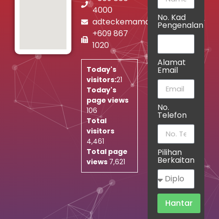
4000
No. Kad
adteckemaman@jtm.gov.my
Pengenalan
+609 867
1020
Alamat
Email
Today's
visitors:
21
Today's
page views
No.
106
Telefon
Total
visitors
4,461
Pilihan
Total page
Berkaitan
views
7,621
Hantar