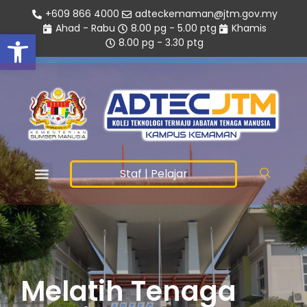
+609 866 4000
adteckemaman@jtm.gov.my
Ahad - Rabu
8.00 pg - 5.00 ptg
Khamis
Open toolbar
8.00 pg - 3.30 ptg
Staf
|
Pelajar
Melatih Tenaga