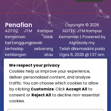
Penafian
Copyright © 2026
ADTEC JTM Kampus
ADTEC JTM Kampus
Kemaman tidak
Kemaman | Powered by
bertanggungjawab
Alghazaly.my.
terhadap sebarang
Telah dikemaskini pada
kehilangan atau
Ogos 6, 2026 @ 1:37 am.
kerosakan yang dialami
Paparan terbaik
We respect your privacy
kerana menggunakan
menggunakan google
Cookies help us improve your experience,
maklumat atau idea-
chrome dan mozilla
deliver personalized content, and analyze
idea terkandung,
firefox beresolusi 1512 x
traffic. You can choose which cookies to allow
saranan atau rujukan
982 pixel.
by clicking
Customize
. Click
Accept All
to
dalam laman ini sama
consent or
Reject All
to decline non-essential
ada langsung atau tidak
cookies.
langsung.