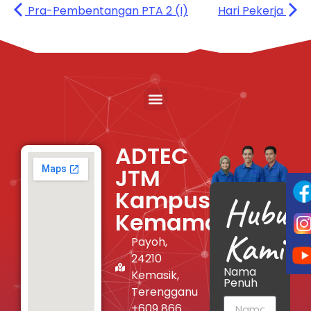
Pra-Pembentangan PTA 2 (I)
Hari Pekerja
ADTEC
JTM
Kampus
Hubung
Kemaman
Kami
Payoh,
24210
Nama
Kemasik,
Penuh
Terengganu
+609 866