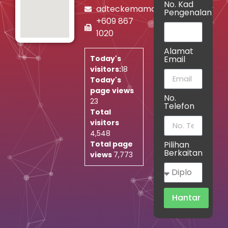
No. Kad
adteckemaman@jtm.gov.my
Pengenalan
+609 867
1020
Alamat
Email
Today's
visitors:
18
Today's
page views
No.
23
Telefon
Total
visitors
4,548
Pilihan
Total page
Berkaitan
views
7,773
Hantar