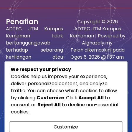
Penafian
Copyright © 2026
ADTEC JTM Kampus
ADTEC JTM Kampus
Kemaman tidak
Kemaman | Powered by
bertanggungjawab
Alghazaly.my.
terhadap sebarang
Telah dikemaskini pada
kehilangan atau
Ogos 6, 2026 @ 1:37 am.
kerosakan yang dialami
Paparan terbaik
We respect your privacy
kerana menggunakan
menggunakan google
Cookies help us improve your experience,
maklumat atau idea-
chrome dan mozilla
deliver personalized content, and analyze
idea terkandung,
firefox beresolusi 1512 x
traffic. You can choose which cookies to allow
saranan atau rujukan
982 pixel.
by clicking
Customize
. Click
Accept All
to
dalam laman ini sama
consent or
Reject All
to decline non-essential
ada langsung atau tidak
cookies.
langsung.
Customize