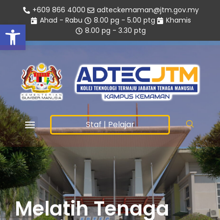
+609 866 4000
adteckemaman@jtm.gov.my
Ahad - Rabu
8.00 pg - 5.00 ptg
Khamis
Open toolbar
8.00 pg - 3.30 ptg
Staf
|
Pelajar
Melatih Tenaga