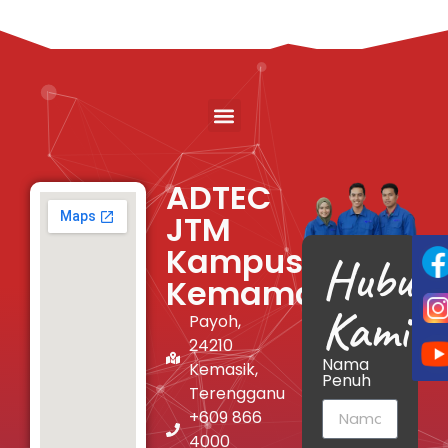
ADTEC
JTM
Kampus
Hubung
Kemaman
Kami
Payoh,
24210
Nama
Kemasik,
Penuh
Terengganu
+609 866
4000